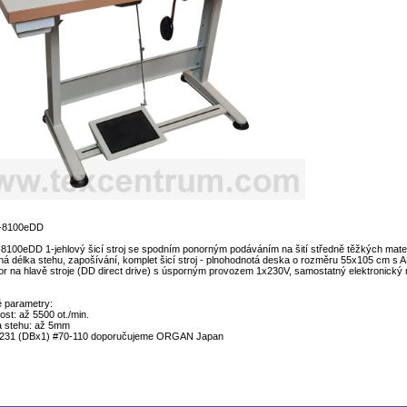
-8100eDD
8100eDD 1-jehlový šicí stroj se spodním ponorným podáváním na šití středně těžkých materiá
lná délka stehu, zapošívání, komplet šicí stroj - plnohodnotá deska o rozměru 55x105 cm s A
r na hlavě stroje (DD direct drive) s úsporným provozem 1x230V, samostatný elektronický 
 parametry:
ost: až 5500 ot./min.
a stehu: až 5mm
x231 (DBx1) #70-110 doporučujeme ORGAN Japan