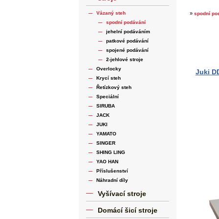
Vázaný steh
»
spodní po
spodní podávání
jehelní podáváním
patkové podávání
spojené podávání
2-jehlové stroje
Overlocky
Juki D
Krycí steh
Řetízkový steh
Speciální
SIRUBA
JACK
JUKI
YAMATO
SINGER
SHING LING
YAO HAN
Příslušenství
Náhradní díly
Vyšívací stroje
Domácí šicí stroje