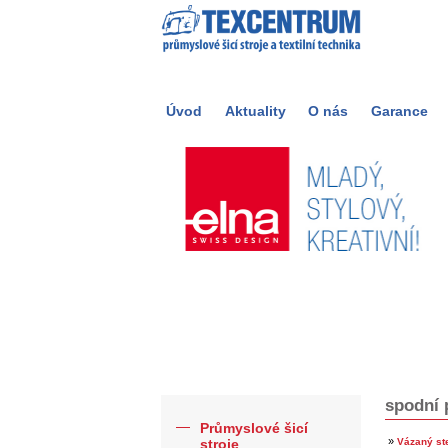
Úvod
Aktuality
O nás
Garance
spodní 
Průmyslové šicí
»
stroje
Vázaný st