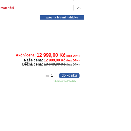
 materiálů
26
zpět na hlavní nabídku
12 999,00 Kč
Akční cena:
(bez DPH)
Naše cena:
12 999,00 Kč
(bez DPH)
Běžná cena:
13 649,00 Kč
(bez DPH)
ks
JA/PN/CN/BN/PN