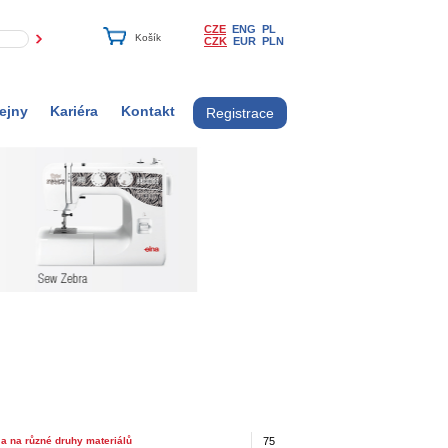
CZE
ENG
PL
CZK
EUR
PLN
ejny
Kariéra
Kontakt
Registrace
 a na různé druhy materiálů
75