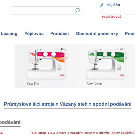
Můj účet
registrovat
Leasing
Půjčovna
Protiúčet
Obchodní podmínky
Prod
Průmyslové šicí stroje
»
Vázaný steh
»
spodní podávání
podávání
Šicí stroje 1 a 2-jehlové s vázaným stehem s různými druhy podávání
eh