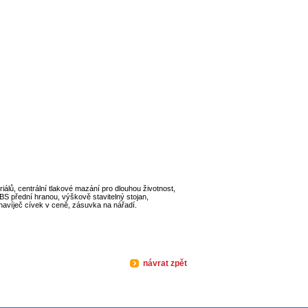
lů, centrální tlakové mazání pro dlouhou životnost,
BS přední hranou, výškově stavitelný stojan,
navíječ cívek v ceně, zásuvka na nářadí.
návrat zpět