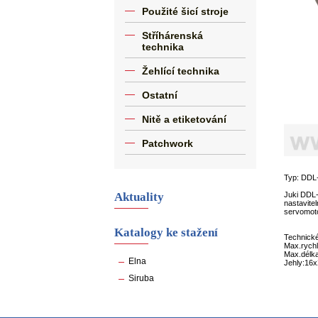
Použité šicí stroje
Stříhárenská
technika
Žehlící technika
Ostatní
Nitě a etiketování
Patchwork
Typ: DDL
Aktuality
Juki DDL-
nastavite
servomoto
Katalogy ke stažení
Technické
Max.rychl
Max.délk
Elna
Jehly:16
Siruba