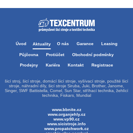
Úvod
O nás
Garance
Leasing
Aktuality
Půjčovna
Protiúčet
Obchodní podmínky
Prodejny
Kariéra
Kontakt
Registrace
šicí stroj, šicí stroje, domácí šicí stroje, vyšívací stroje, použité šicí
stroje, náhradní díly, šicí stroje Siruba, Juki, Brother, Janome,
Singer, SWF Battistella, Comel, Sun Star, stříhací technika, žehlící
technika, Fiskars, Mundial
www.bbnite.cz
www.organjehly.cz
www.vp90.cz
www.sicistroje.info
www.propatchwork.cz