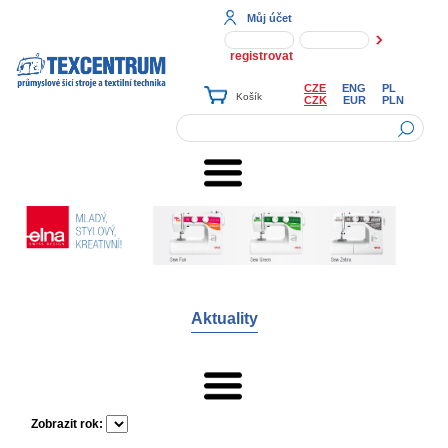
Můj účet
registrovat
CZE
ENG
PL
CZK
EUR
PLN
Aktuality
Zobrazit rok: