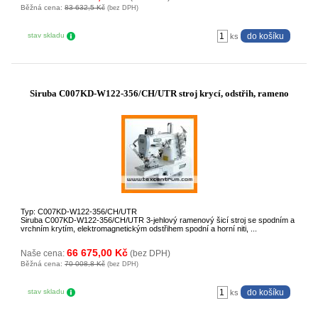
Běžná cena:
83 632,5 Kč
(bez DPH)
stav skladu
ks
Siruba C007KD-W122-356/CH/UTR stroj krycí, odstřih, rameno
Typ: C007KD-W122-356/CH/UTR
Siruba C007KD-W122-356/CH/UTR 3-jehlový ramenový šicí stroj se spodním a
vrchním krytím, elektromagnetickým odstřihem spodní a horní niti, ...
66 675,00 Kč
Naše cena:
(bez DPH)
Běžná cena:
70 008,8 Kč
(bez DPH)
stav skladu
ks