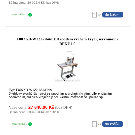
Běžná cena:
29 022,0 Kč
(bez DPH)
stav skladu
ks
F007KD-W122-364/FHA spodem vrchem krycí, servomotor
DFKU1-0
Typ: F007KD-W122-364/FHA
3-jehlový plochý šicí stroj se spodním a vrchním krytím, diferenciálním
podáváním, rozpich krajních jehel 6,4mm, možnost šití pouze sp...
27 640,00 Kč
Naše cena:
(bez DPH)
Běžná cena:
29 022,0 Kč
(bez DPH)
stav skladu
ks