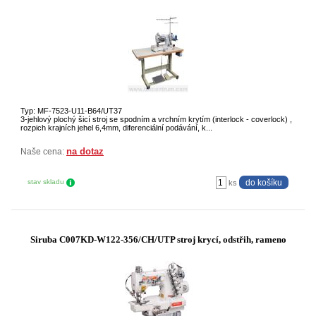
Typ: MF-7523-U11-B64/UT37
3-jehlový plochý šicí stroj se spodním a vrchním krytím (interlock - coverlock) ,
rozpich krajních jehel 6,4mm, diferenciální podávání, k...
na dotaz
Naše cena:
stav skladu
ks
Siruba C007KD-W122-356/CH/UTP stroj krycí, odstřih, rameno