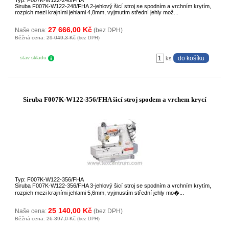
Typ: F007K-W122-248/FHA
Siruba F007K-W122-248/FHA 2-jehlový šicí stroj se spodním a vrchním krytím,
rozpich mezi krajními jehlami 4,8mm, vyjmutím střední jehly mož...
27 666,00 Kč
Naše cena:
(bez DPH)
Běžná cena:
29 049,3 Kč
(bez DPH)
stav skladu
ks
Siruba F007K-W122-356/FHA šicí stroj spodem a vrchem krycí
Typ: F007K-W122-356/FHA
Siruba F007K-W122-356/FHA 3-jehlový šicí stroj se spodním a vrchním krytím,
rozpich mezi krajními jehlami 5,6mm, vyjmustím střední jehly mo�...
25 140,00 Kč
Naše cena:
(bez DPH)
Běžná cena:
26 397,0 Kč
(bez DPH)