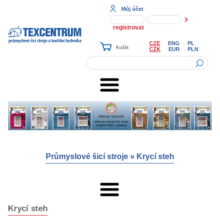
Můj účet
registrovat
CZE
ENG
PL
CZK
EUR
PLN
Průmyslové šicí stroje
»
Krycí steh
Krycí steh