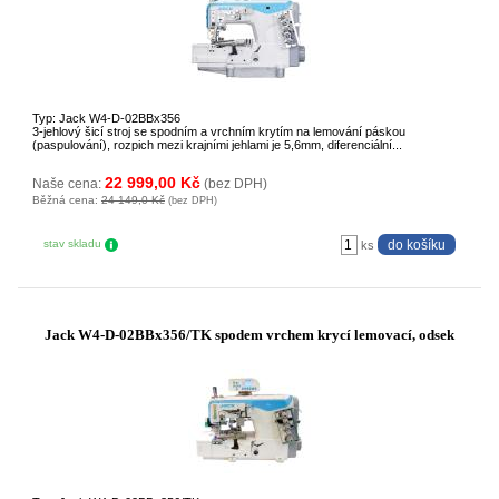
Typ: Jack W4-D-02BBx356
3-jehlový šicí stroj se spodním a vrchním krytím na lemování páskou
(paspulování), rozpich mezi krajními jehlami je 5,6mm, diferenciální...
22 999,00 Kč
Naše cena:
(bez DPH)
Běžná cena:
24 149,0 Kč
(bez DPH)
stav skladu
ks
Jack W4-D-02BBx356/TK spodem vrchem krycí lemovací, odsek