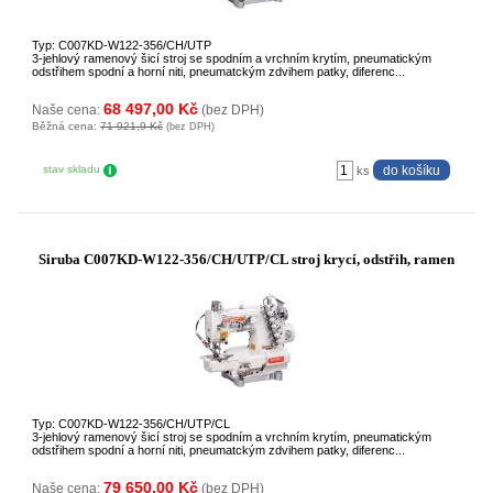
Typ: C007KD-W122-356/CH/UTP
3-jehlový ramenový šicí stroj se spodním a vrchním krytím, pneumatickým
odstřihem spodní a horní niti, pneumatckým zdvihem patky, diferenc...
68 497,00 Kč
Naše cena:
(bez DPH)
Běžná cena:
71 921,9 Kč
(bez DPH)
stav skladu
ks
Siruba C007KD-W122-356/CH/UTP/CL stroj krycí, odstřih, ramen
Typ: C007KD-W122-356/CH/UTP/CL
3-jehlový ramenový šicí stroj se spodním a vrchním krytím, pneumatickým
odstřihem spodní a horní niti, pneumatckým zdvihem patky, diferenc...
79 650,00 Kč
Naše cena:
(bez DPH)