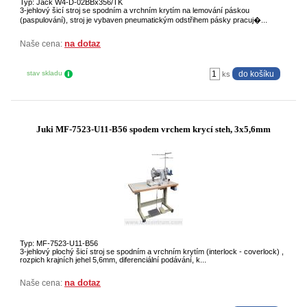
Typ: Jack W4-D-02BBx356/TK
3-jehlový šicí stroj se spodním a vrchním krytím na lemování páskou
(paspulování), stroj je vybaven pneumatickým odstřihem pásky pracuj�...
na dotaz
Naše cena:
stav skladu
ks
Juki MF-7523-U11-B56 spodem vrchem krycí steh, 3x5,6mm
Typ: MF-7523-U11-B56
3-jehlový plochý šicí stroj se spodním a vrchním krytím (interlock - coverlock) ,
rozpich krajních jehel 5,6mm, diferenciální podávání, k...
na dotaz
Naše cena: