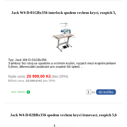
Jack W4-D-01GBx356 interlock spodem vrchem krycí, rozpich 5,
Typ: Jack W4-D-01GBx356
3-jehlový šicí stroj se spodním a vrchním krytím, rozpich mezi krajními jehlami
5,6mm, diferenciální podávání pro snadné šití úpletů ...
20 999,00 Kč
Naše cena:
(bez DPH)
Běžná cena:
22 049,0 Kč
(bez DPH)
stav skladu
ks
Jack W4-D-02BBx356 spodem vrchem krycí lemovací, rozpich 5,6