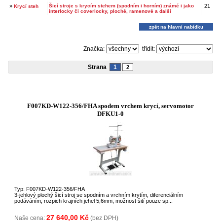
»
Šicí stroje s krycím stehem (spodním i horním) známé i jako
21
Krycí steh
interlocky či coverlocky, ploché, ramenové a další
zpět na hlavní nabídku
Značka:
třídit:
Strana
1
2
F007KD-W122-356/FHA spodem vrchem krycí, servomotor
DFKU1-0
Typ: F007KD-W122-356/FHA
3-jehlový plochý šicí stroj se spodním a vrchním krytím, diferenciálním
podáváním, rozpich krajních jehel 5,6mm, možnost šití pouze sp...
27 640,00 Kč
Naše cena:
(bez DPH)