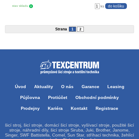
stav skladu
ks
Strana
1
2
Úvod
Aktuality
O nás
Garance
Leasing
Půjčovna
Protiúčet
Obchodní podmínky
Prodejny
Kariéra
Kontakt
Registrace
šicí stroj, šicí stroje, domácí šicí stroje, vyšívací stroje, použité šicí
stroje, náhradní díly, šicí stroje Siruba, Juki, Brother, Janome,
Singer, SWF Battistella, Comel, Sun Star, stříhací technika, žehlící