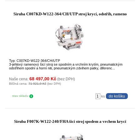
Siruba C007KD-W122-364/CH/UTP stroj krycí, odstřih, rameno
Typ: C007KD-W122-364/CH/UTP
3-jehlový ramenový šicí stroj se spodním a vrchním krytím, pneumatickým
odstřihem spodní a horní niti, pneumatckým zdvihem patky, diferenc...
68 497,00 Kč
Naše cena:
(bez DPH)
Běžná cena:
71 921,9 Kč
(bez DPH)
stav skladu
ks
Siruba F007K-W122-240/FHA šicí stroj spodem a vrchem krycí