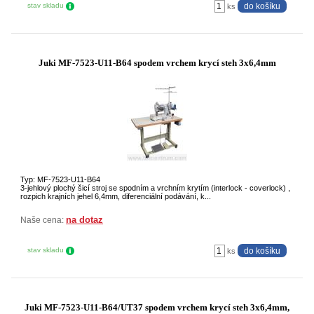
stav skladu
ks
Juki MF-7523-U11-B64 spodem vrchem krycí steh 3x6,4mm
Typ: MF-7523-U11-B64
3-jehlový plochý šicí stroj se spodním a vrchním krytím (interlock - coverlock) ,
rozpich krajních jehel 6,4mm, diferenciální podávání, k...
na dotaz
Naše cena:
stav skladu
ks
Juki MF-7523-U11-B64/UT37 spodem vrchem krycí steh 3x6,4mm,