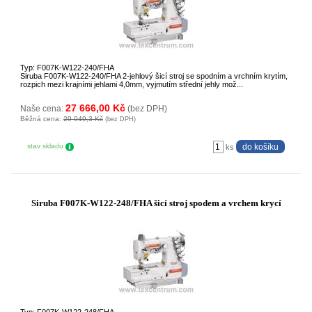
Typ: F007K-W122-240/FHA
Siruba F007K-W122-240/FHA 2-jehlový šicí stroj se spodním a vrchním krytím,
rozpich mezi krajními jehlami 4,0mm, vyjmutím střední jehly mož...
27 666,00 Kč
Naše cena:
(bez DPH)
Běžná cena:
29 049,3 Kč
(bez DPH)
stav skladu
ks
Siruba F007K-W122-248/FHA šicí stroj spodem a vrchem krycí