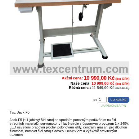
10 990,00 Kč
Akční cena:
(bez DPH)
Naše cena:
10 999,00 Kč
(bez DPH)
Běžná cena:
11 549,00 Kč
(bez DPH)
ks
JA/PN/CN/BA/PN
Typ: Jack F5
Jack F5 je 1-jehlový šicí stroj se spodním ponorným podáváním na šití
středních materiálů, servomotor v hlavě stroje s úsporným provozem 1 x 240V,
LED osvětlení pracovní plochy, polohování jehly, centrální mazání pro dlouhou
životnost, komplet šicí stroj s deskou 105x55cm a výškově stavitelným
stavcem