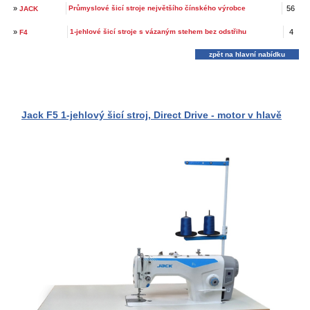
»
Průmyslové šicí stroje největšího čínského výrobce
56
JACK
»
1-jehlové šicí stroje s vázaným stehem bez odstřihu
4
F4
zpět na hlavní nabídku
Jack F5 1-jehlový šicí stroj, Direct Drive - motor v hlavě