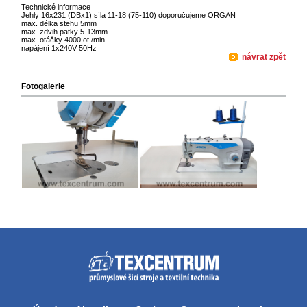
Technické informace
Jehly 16x231 (DBx1) síla 11-18 (75-110) doporučujeme ORGAN
max. délka stehu 5mm
max. zdvih patky 5-13mm
max. otáčky 4000 ot./min
napájení 1x240V 50Hz
návrat zpět
Fotogalerie