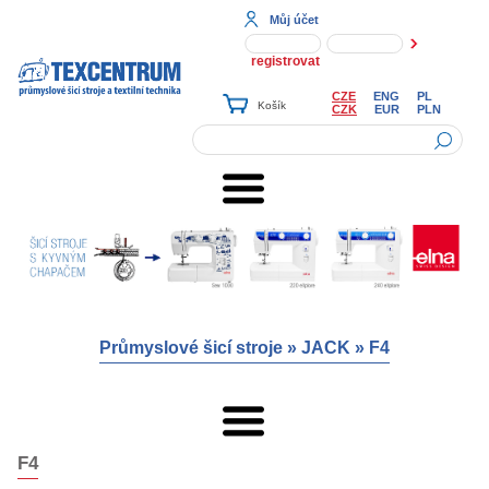
Můj účet
registrovat
CZE
ENG
PL
CZK
EUR
PLN
Průmyslové šicí stroje
»
JACK
»
F4
F4