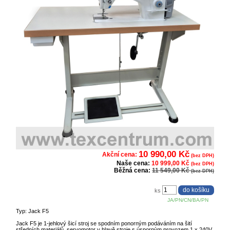
10 990,00 Kč
Akční cena:
(bez DPH)
Naše cena:
10 999,00 Kč
(bez DPH)
Běžná cena:
11 549,00 Kč
(bez DPH)
ks
JA/PN/CN/BA/PN
Typ: Jack F5
Jack F5 je 1-jehlový šicí stroj se spodním ponorným podáváním na šití
středních materiálů, servomotor v hlavě stroje s úsporným provozem 1 x 240V,