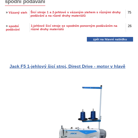
spodní podávání
»
Šicí stroje 1 a 2-jehlové s vázaným stehem s různými druhy
75
Vázaný steh
podávání a na různé druhy materiálů
»
1-jehlové šicí stroje se spodním ponorným podáváním na
26
spodní
různé druhy materiálů
podávání
zpět na hlavní nabídku
Jack F5 1-jehlový šicí stroj, Direct Drive - motor v hlavě