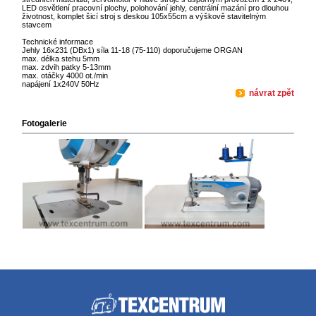
LED osvětlení pracovní plochy, polohování jehly, centrální mazání pro dlouhou
životnost, komplet šicí stroj s deskou 105x55cm a výškově stavitelným
stavcem
Technické informace
Jehly 16x231 (DBx1) síla 11-18 (75-110) doporučujeme ORGAN
max. délka stehu 5mm
max. zdvih patky 5-13mm
max. otáčky 4000 ot./min
napájení 1x240V 50Hz
návrat zpět
Fotogalerie