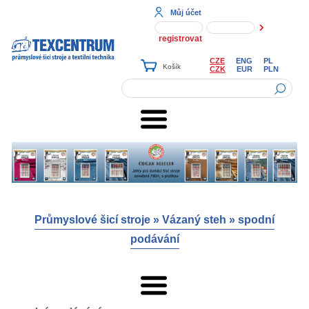
Můj účet
registrovat
CZE
ENG
PL
CZK
EUR
PLN
Průmyslové šicí stroje
»
Vázaný steh
»
spodní
podávání