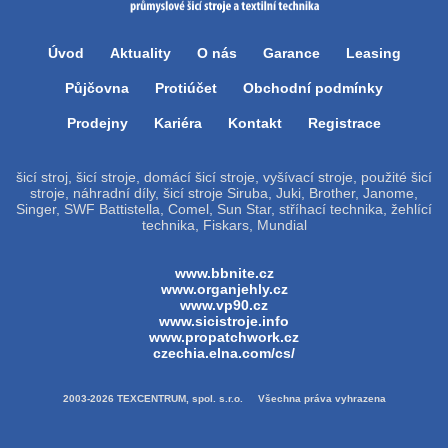
Úvod
Aktuality
O nás
Garance
Leasing
Půjčovna
Protiúčet
Obchodní podmínky
Prodejny
Kariéra
Kontakt
Registrace
šicí stroj, šicí stroje, domácí šicí stroje, vyšívací stroje, použité šicí
stroje, náhradní díly, šicí stroje Siruba, Juki, Brother, Janome,
Singer, SWF Battistella, Comel, Sun Star, stříhací technika, žehlící
technika, Fiskars, Mundial
www.bbnite.cz
www.organjehly.cz
www.vp90.cz
www.sicistroje.info
www.propatchwork.cz
czechia.elna.com/cs/
2003-2026 TEXCENTRUM, spol. s.r.o. Všechna práva vyhrazena